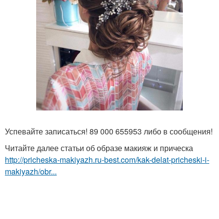
Успевайте записаться! 89 000 655953 либо в сообщения!
Читайте далее статьи об образе макияж и прическа
http://pricheska-makiyazh.ru-best.com/kak-delat-pricheski-i-
makiyazh/obr...