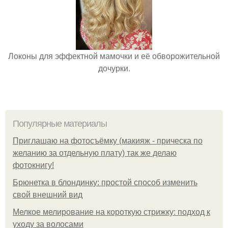
Локоны для эффектной мамочки и её обворожительной
дочурки.
Популярные материалы
Приглашаю на фотосъёмку (макияж - прическа по
желанию за отдельную плату) так же делаю
фотокнигу!
Брюнетка в блондинку: простой способ изменить
свой внешний вид
Мелкое мелирование на короткую стрижку: подход к
уходу за волосами