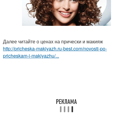
Далее читайте о ценах на прически и макияж
http://pricheska-makiyazh.ru-best.com/novosti-po-
pricheskam-i-makiyazhu/...