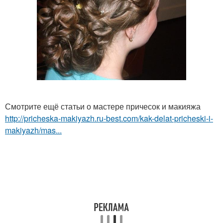
Смотрите ещё статьи о мастере причесок и макияжа
http://pricheska-makiyazh.ru-best.com/kak-delat-pricheski-i-
makiyazh/mas...