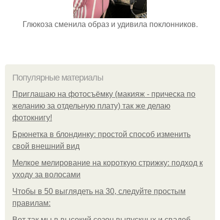
Глюкоза сменила образ и удивила поклонников.
Популярные материалы
Приглашаю на фотосъёмку (макияж - прическа по
желанию за отдельную плату) так же делаю
фотокнигу!
Брюнетка в блондинку: простой способ изменить
свой внешний вид
Мелкое мелирование на короткую стрижку: подход к
уходу за волосами
Чтобы в 50 выглядеть на 30, следуйте простым
правилам:
Вот так мы в высокий сезон выпускных и свадеб