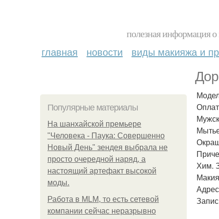
полезная информация о 
главная
новости
виды макияжа и пр
Дор
Модел
Оплат
Популярные материалы
Мужск
На шанхайской премьере
Мытье 
"Человека - Паука: Совершенно
Окраш
Новый День" зендея выбрала не
Приче
просто очередной наряд, а
Хим. З
настоящий артефакт высокой
Макияж
моды.
Адрес
Работа в MLM, то есть сетевой
Запис
компании сейчас неразрывно