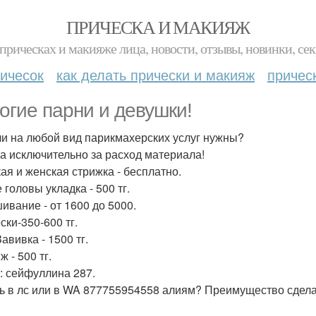
ПРИЧЕСКА И МАКИЯЖ
прическах и макияже лица, новости, отзывы, новинки, сек
ичесок
как делать прически и макияж
причес
огие парни и девушки!
и на любой вид парикмахерских услуг нужны?
а исключительно за расход материала!
ая и женская стрижка - бесплатно.
головы укладка - 500 тг.
ивание - от 1600 до 5000.
ски-350-600 тг.
авивка - 1500 тг.
 - 500 тг.
: сейфуллина 287.
ь в лс или в WA 877755954558 алиям? Преимущество сдел