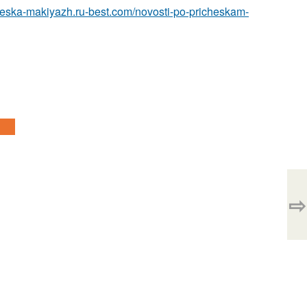
cheska-makiyazh.ru-best.com/novosti-po-pricheskam-
⇨