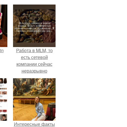
in
Работа в MLM, то
есть сетевой
компании сейчас
неразрывно
связана с создание
своего контента,
своей страницы в
соц сетях.
Интересные факты