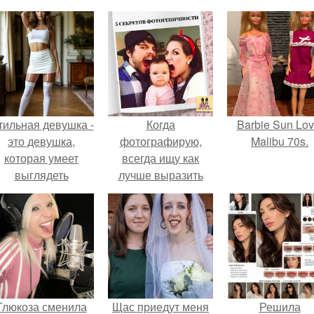
тильная девушка -
Когда
Barbie Sun Lov
это девушка,
фотографирую,
Malibu 70s.
которая умеет
всегда ищу как
выглядеть
лучше выразить
привлекательно и
образ, показать
легантно в любои
красоту девушки.
ситуации.
Глюкоза сменила
Щас приедут меня
Решила