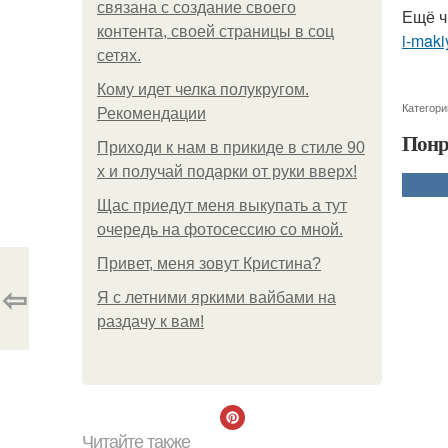
связана с создание своего
Ещё ч
контента, своей страницы в соц
i-maki
сетях.
Кому идет челка полукругом.
Категори
Рекомендации
Понр
Приходи к нам в прикиде в стиле 90
х и получай подарки от руки вверх!
Щас приедут меня выкупать а тут
очередь на фотосессию со мной.
Привет, меня зовут Кристина?
⇦
Я с летними яркими вайбами на
раздачу к вам!
Читайте также