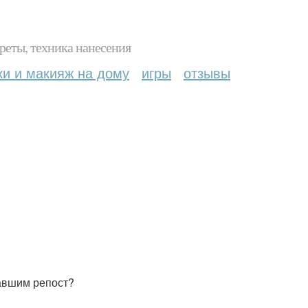
реты, техника нанесения
ки и макияж на дому
игры
отзывы
авшим репост?