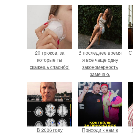
20 трюков, за
В последнее время
С
которые ты
я всё чаще одну
скажешь спасибо!
закономерность
замечаю.
э
В 2006 году
Приходи к нам в