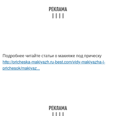
Подробнее читайте статьи о макияже под прическу
http://pricheska-makiyazh.ru-best.com/vidy-makiyazha-i-
prichesok/makiyaz...