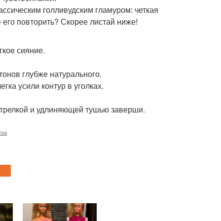
лассическим голливудским гламуром: четкая
е его повторить? Скорее листай ниже!
гкое сияние.
 тонов глубже натурального.
гка усили контур в уголках.
стрелкой и удлиняющей тушью заверши.
ска