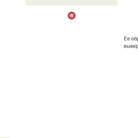
Ее об
вывер