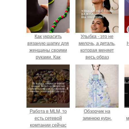
Как украсить
Улыбка - это не
вязаную шапку для
мелочь, а деталь,
Н
женщины своими
которая меняет
руками. Как
весь образ
украсить вязаную
человека.
шапку своими
руками с крупными
стразами
Работа в MLM, то
Обзорчик на
есть сетевой
зимнюю курн.
м
компании сейчас