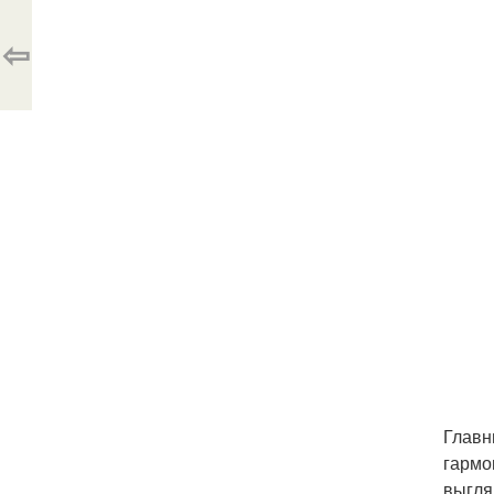
⇦
Главн
гармо
выгля