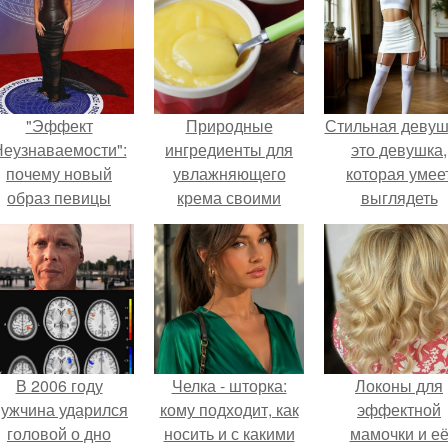
"Эффект
Природные
Стильная девуш
еузнаваемости":
ингредиенты для
это девушка,
почему новый
увлажняющего
которая умее
образ певицы
крема своими
выглядеть
вызвал споры о
руками
привлекательн
гранях
элегантно в лю
возможного?
ситуации.
В 2006 году
Челка - шторка:
Локоны для
ужчина ударился
кому подходит, как
эффектной
головой о дно
носить и с какими
мамочки и е