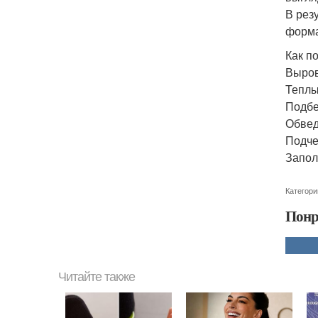
В рез
форма
Как п
Выров
Теплы
Подбе
Обвед
Подче
Запол
Категори
Понр
Читайте также