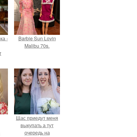
ка -
Barbie Sun Lovin
Malibu 70s.
т
о и
бои
Щас приедут меня
выкупать а тут
ё
очередь на