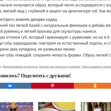
ультате получается образ, который легко ассоциируется с к
, мягкий нюд с глубиной и акцент на архитектуре губ. Как ж
овторить макияж джиджи хадид.
няй тон легкой базой с натуральным финишем и добавь мя
й румянец и легкий бронзер для скульптуры нанеси.
ри оттенок губ, который гармонирует с румянами, но на 4-5
и губы карандашом, повторяя их естественный подтон, и сле
ркни арку купидона, не размывая линию.
ни губы помадой, сохраняя четкость формы. Образ легкой 
и:
Модный макияж и прическа
,
Модели для причесок и макияжа
,
Образ макияж и приче
авилось? Поделитесь с друзьями!