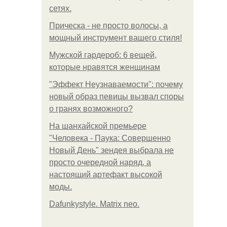
сетях.
Прическа - не просто волосы, а
мощный инструмент вашего стиля!
Мужской гардероб: 6 вещей,
которые нравятся женщинам
"Эффект Неузнаваемости": почему
новый образ певицы вызвал споры
о гранях возможного?
На шанхайской премьере
"Человека - Паука: Совершенно
Новый День" зендея выбрала не
просто очередной наряд, а
настоящий артефакт высокой
моды.
Dafunkystyle. Matrix neo.