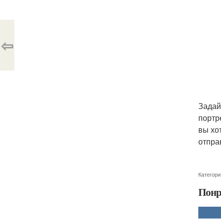
⇦
Задай
портр
вы хо
отпра
Категори
Понр