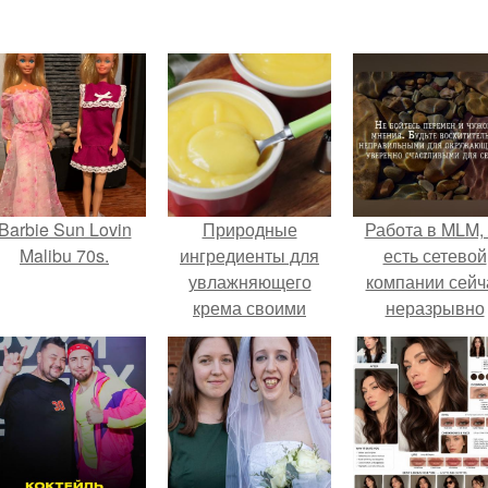
Barbie Sun Lovin
Природные
Работа в MLM, 
Malibu 70s.
ингредиенты для
есть сетевой
увлажняющего
компании сейч
крема своими
неразрывно
руками
связана с созда
своего контент
своей страниц
соц сетях.