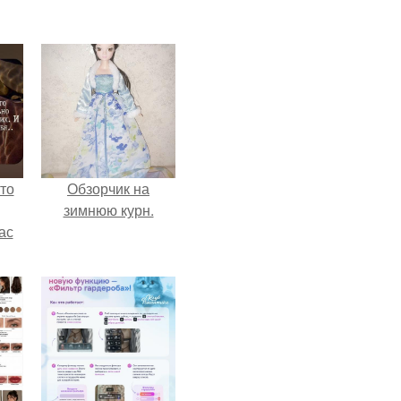
то
Обзорчик на
зимнюю курн.
ас
ние
а,
ы в