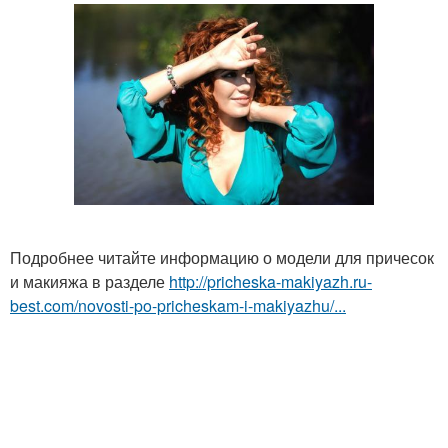
Подробнее читайте информацию о модели для причесок
и макияжа в разделе
http://pricheska-makiyazh.ru-
best.com/novosti-po-pricheskam-i-makiyazhu/...