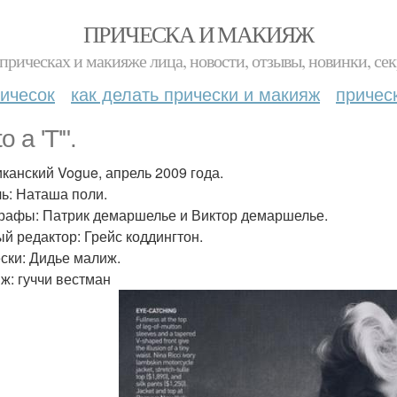
ПРИЧЕСКА И МАКИЯЖ
прическах и макияже лица, новости, отзывы, новинки, сек
ичесок
как делать прически и макияж
причес
to a 'T'".
канский Vogue, апрель 2009 года.
ь: Наташа поли.
рафы: Патрик демаршелье и Виктор демаршелье.
й редактор: Грейс коддингтон.
ски: Дидье малиж.
ж: гуччи вестман