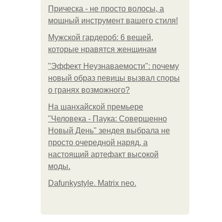
Прическа - не просто волосы, а
мощный инструмент вашего стиля!
Мужской гардероб: 6 вещей,
которые нравятся женщинам
"Эффект Неузнаваемости": почему
новый образ певицы вызвал споры
о гранях возможного?
На шанхайской премьере
"Человека - Паука: Совершенно
Новый День" зендея выбрала не
просто очередной наряд, а
настоящий артефакт высокой
моды.
Dafunkystyle. Matrix neo.