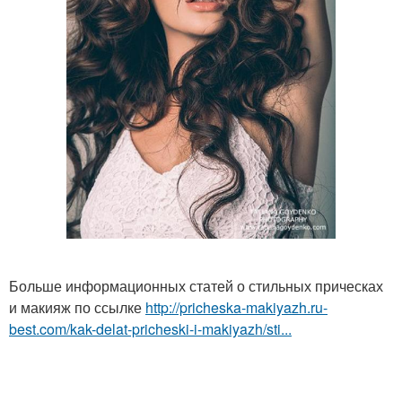
Больше информационных статей о стильных прическах
и макияж по ссылке
http://pricheska-makiyazh.ru-
best.com/kak-delat-pricheski-i-makiyazh/sti...