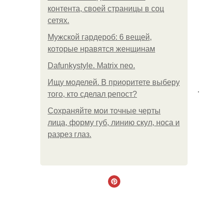
контента, своей страницы в соц
сетях.
Мужской гардероб: 6 вещей,
которые нравятся женщинам
Dafunkystyle. Matrix neo.
Ищу моделей. В приоритете выберу
.
того, кто сделал репост?
Сохраняйте мои точные черты
лица, форму губ, линию скул, носа и
разрез глаз.