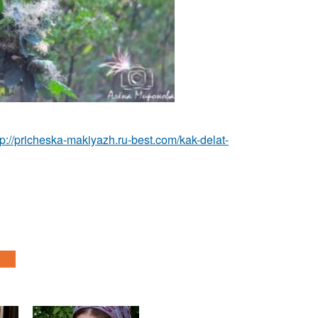
tp://pricheska-makiyazh.ru-best.com/kak-delat-