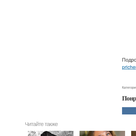
Подро
priche
Категори
Понр
Читайте также