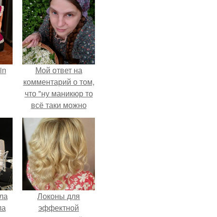
in
Мой ответ на
комментарий о том,
что "ну маникюр то
всё таки можно
было бы сделать.
ла
Локоны для
ла
эффектной