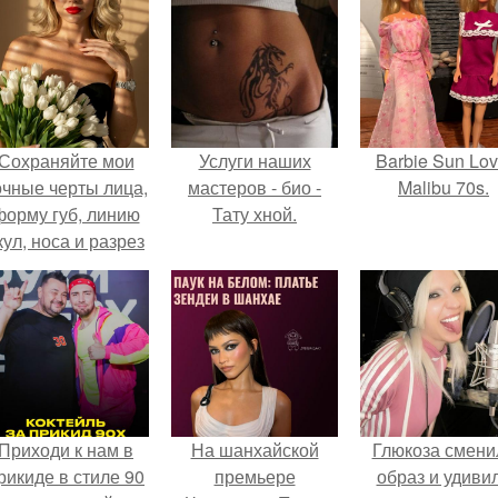
Сохраняйте мои
Услуги наших
Barbie Sun Lov
очные черты лица,
мастеров - био -
Malibu 70s.
форму губ, линию
Тату хной.
кул, носа и разрез
глаз.
Приходи к нам в
На шанхайской
Глюкоза смени
рикиде в стиле 90
премьере
образ и удиви