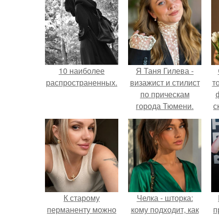
10 наиболее
Я Таня Гилева -
распространенных.
визажист и стилист
т
по прическам
города Тюмени.
с
К старому
Челка - шторка:
перманенту можно
кому подходит, как
п