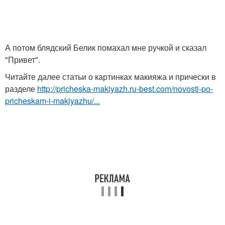
А потом блядский Белик помахал мне ручкой и сказал
"Привет".
Читайте далее статьи о картинках макияжа и прически в
разделе
http://pricheska-makiyazh.ru-best.com/novosti-po-
pricheskam-i-makiyazhu/...