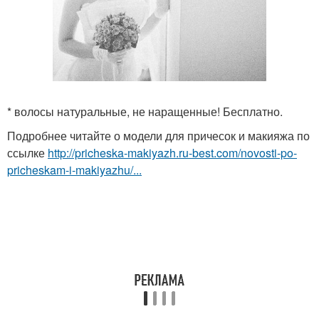
* волосы натуральные, не наращенные! Бесплатно.
Подробнее читайте о модели для причесок и макияжа по
ссылке
http://pricheska-makiyazh.ru-best.com/novosti-po-
pricheskam-i-makiyazhu/...