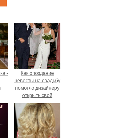
ка -
Как опоздание
невесты на свадьбу
т
помогло дизайнеру
открыть свой
о и
бренд.
бои