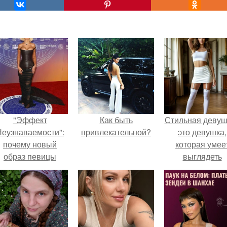
"Эффект
Как быть
Стильная девуш
еузнаваемости":
привлекательной?
это девушка,
почему новый
которая умее
образ певицы
выглядеть
вызвал споры о
привлекательн
гранях
элегантно в лю
возможного?
ситуации.