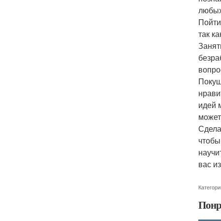
любых
Пойти
так к
Занят
безра
вопро
Покуш
нрави
идей 
может
Сдела
чтобы
научи
вас и
Категори
Понр