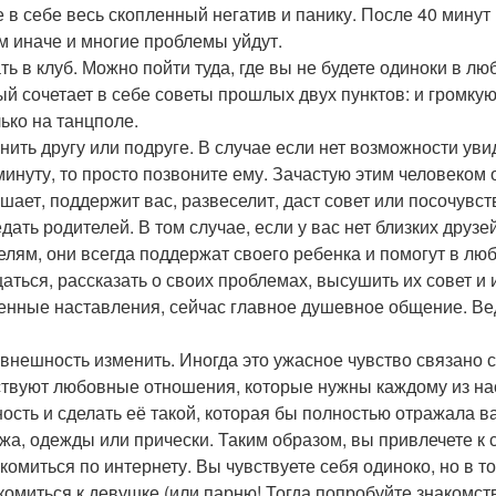
е в себе весь скопленный негатив и панику. После 40 мину
м иначе и многие проблемы уйдут.
ть в клуб. Можно пойти туда, где вы не будете одиноки в лю
ый сочетает в себе советы прошлых двух пунктов: и громку
лько на танцполе.
нить другу или подруге. В случае если нет возможности ув
 минуту, то просто позвоните ему. Зачастую этим человеком
шает, поддержит вас, развеселит, даст совет или посочувст
дать родителей. В том случае, если у вас нет близких друзе
елям, они всегда поддержат своего ребенка и помогут в лю
аться, рассказать о своих проблемах, высушить их совет и
енные наставления, сейчас главное душевное общение. Ве
внешность изменить. Иногда это ужасное чувство связано с 
ствуют любовные отношения, которые нужны каждому из нас
ость и сделать её такой, которая бы полностью отражала в
жа, одежды или прически. Таким образом, вы привлечете к 
комиться по интернету. Вы чувствуете себя одиноко, но в т
комиться к девушке (или парню! Тогда попробуйте знакомств