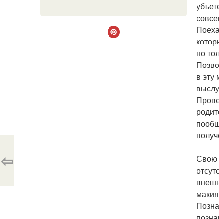
убъет
совсе
Поеха
котор
но то
Позво
в эту
выслу
Прове
родит
пообщ
получ
⇦
Свою 
отсут
внешн
макия
Позна
позна