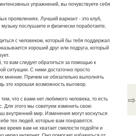
т интенсивных упражнений, вы почувствуете себя
бых проявлениях. Лучший вариант - это клуб,
ю музыку послушаете и физически поработаете,
идиться с человеком, который бы тебя поддержал
 оказывается хороший друг или подруга, который
вует.
й, то вам следует обратиться за помощью к
бой ситуации. С ними достаточно просто
 их мнение. Причем не обязательно выполнять
дь это хорошая возможность выговор.
⇨
тем, что с вами нет любимого человека, то есть
. Для этого мы советуем изменить свою
аш внутренний мир. Изменения могут коснуться
себе тех людей, которые вам понравятся.
оже время вам не хватает смелости подойти и
о через интернет. Оно помогает избавиться от