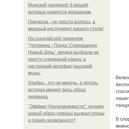
Мужской гардероб: 6 вещей,
которые нравятся женщинам
Прическа - не просто волосы, а
мощный инструмент вашего стиля!
На шанхайской премьере
"Человека - Паука: Совершенно
Новый День" зендея выбрала не
просто очередной наряд, а
настоящий артефакт высокой
моды.
Включ
Улыбка - это не мелочь, а деталь,
беспо
которая меняет весь образ
спосо
человека.
нашег
танцу
"Эффект Неузнаваемости": почему
новый образ певицы вызвал споры
В спо
о гранях возможного?
можно