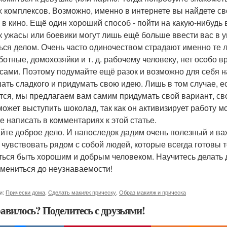
 комплексов. Возможно, именно в интернете вы найдете с
 в кино. Ещё один хороший способ - пойти на какую-нибуд
ак ужасы или боевики могут лишь ещё больше ввести вас в 
ься делом. Очень часто одиночеством страдают именно те л
ботные, домохозяйки и т. д. рабочему человеку, нет особо
сами. Поэтому подумайте ещё разок и возможно для себя н
ать сладкого и придумать свою идею. Лишь в том случае, е
тся, мы предлагаем вам самим придумать свой вариант, сво
может выступить шоколад, так как он активизирует работу мо
е написать в комментариях к этой статье.
йте доброе дело. И напоследок дадим очень полезный и важ
 чувствовать рядом с собой людей, которые всегда готовы т
ться быть хорошим и добрым человеком. Научитесь делать д
змениться до неузнаваемости!
и:
Прически дома
,
Сделать макияж прическу
,
Образ макияж и прическа
авилось? Поделитесь с друзьями!