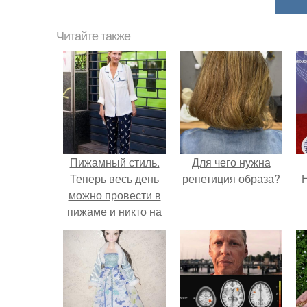
Читайте также
Пижамный стиль.
Для чего нужна
Теперь весь день
репетиция образа?
Н
можно провести в
пижаме и никто на
вас косо не
посмотрит.