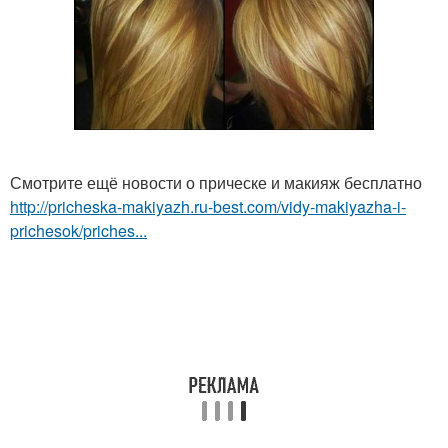
Смотрите ещё новости о прическе и макияж бесплатно
http://pricheska-makiyazh.ru-best.com/vidy-makiyazha-i-
prichesok/priches...