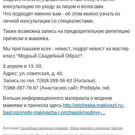
консультацию по уходу за лицом и волосами.
Что подходит именно вам - об этом можно узнать из
личной консультации со специалистами.
Также возможна запись на предварительную репетицию
прически и макияжа.
Мы приглашаем всех - невест, подруг невест на мастер-
класс "Модный Свадебный Образ"!
2 апреля в 13. 00.
Адрес: ул. советская, д. 42.
Запись по тел. 7(928 259-36-93 (Наталья).
7(988 287-79-97 (Анастасия) сайт: Profistyle. net.
Больше информационного материала о модном
макияже и прическа здесь
http://pricheska-makiyazh.ru-
best.com/vidy-makiyazha-i-prichesok/modnyy-...
Категории:
Свадебные прически и макияж
,
Образ макияж и прическа
,
Мастер
причесок и макияжа
,
Модный макияж и прическа
,
Стилист по прическам и