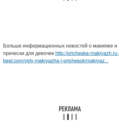
Больше информационных новостей о макияже и
прически для девочек
http://pricheska-makiyazh.ru-
best.com/vidy-makiyazha-i-prichesok/makiyaz...