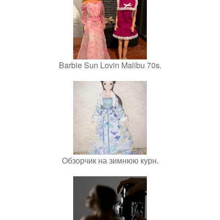
Barbie Sun Lovin Malibu 70s.
Обзорчик на зимнюю курн.