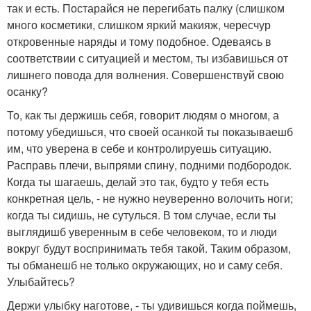
так и есть. Постарайся не перегибать палку (слишком
много косметики, слишком яркий макияж, чересчур
откровенные наряды и тому подобное. Одеваясь в
соответствии с ситуацией и местом, ты избавишься от
лишнего повода для волнения. Совершенствуй свою
осанку?
То, как ты держишь себя, говорит людям о многом, а
потому убедишься, что своей осанкой ты показываешб
им, что уверена в себе и контролируешь ситуацию.
Расправь плечи, выпрями спину, подними подбородок.
Когда ты шагаешь, делай это так, будто у тебя есть
конкретная цель, - не нужно неуверенно волочить ноги;
когда ты сидишь, не сутулься. В том случае, если ты
выглядишб уверенным в себе человеком, то и люди
вокруг будут воспринимать тебя такой. Таким образом,
ты обманешб не только окружающих, но и саму себя.
Улыбайтесь?
Держи улыбку наготове, - ты удивишься когда поймешь,