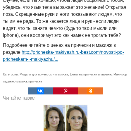
убедись, что язык тела выражает это желание! Открытая
поза. Скрещенные руки и ноги показывают людям, что
ты им не рада. То же касается лица и рук - если люди
видят, что ты занята чем-то (будь то твои мысли или
Iphone), они воспримут это как намек не трогать тебя?
Подробнее читайте о ценах на прически и макияж в
разделе
http://pricheska-makiyazh.ru-best.com/novosti-po-
pricheskam-i-makiyazhu/...
Категории:
Модели для причесок и макияжа
,
Цены на прически и макияж
,
Маникюр
педикюр макияж прическа
Читайте также