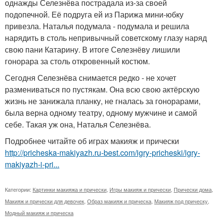
однажды Селезнёва пострадала из-за своей
подопечной. Её подруга ей из Парижа мини-юбку
привезла. Наталья подумала - подумала и решила
нарядить в столь непривычный советскому глазу наряд
свою пани Катарину. В итоге Селезнёву лишили
гонорара за столь откровенный костюм.
Сегодня Селезнёва снимается редко - не хочет
размениваться по пустякам. Она всю свою актёрскую
жизнь не занижала планку, не гналась за гонорарами,
была верна одному театру, одному мужчине и самой
себе. Такая уж она, Наталья Селезнёва.
Подробнее читайте об играх макияж и прически
http://pricheska-makiyazh.ru-best.com/igry-pricheski/igry-
makiyazh-i-pri...
Категории:
Картинки макияжа и прически
,
Игры макияж и прически
,
Прически дома
,
Макияж и прически для девочек
,
Образ макияж и прическа
,
Макияж под прическу
,
Модный макияж и прическа