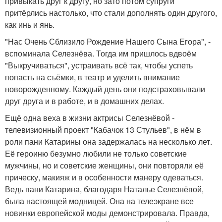
привыкать друг к другу, но зато потом супруги
притёрлись настолько, что стали дополнять один другого,
как инь и янь.
"Нас Очень Сблизило Рождение Нашего Сына Егора", -
вспоминала Селезнёва. Тогда им пришлось вдвоём
"Выкручиваться", устраивать всё так, чтобы успеть
попасть на съёмки, в театр и уделить внимание
новорожденному. Каждый день они подстраховывали
друг друга и в работе, и в домашних делах.
Ещё одна веха в жизни актрисы Селезнёвой -
телевизионный проект "Кабачок 13 Стульев", в нём в
роли пани Катарины она задержалась на несколько лет.
Её героиню безумно любили не только советские
мужчины, но и советские женщины, они повторяли её
прическу, макияж и в особенности манеру одеваться.
Ведь пани Катарина, благодаря Наталье Селезнёвой,
была настоящей модницей. Она на телеэкране все
новинки европейской моды демонстрировала. Правда,