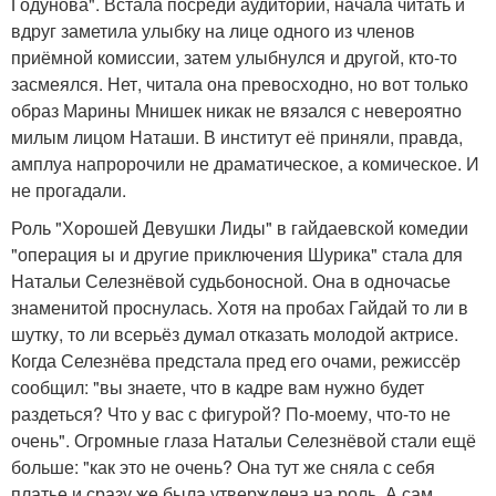
Годунова". Встала посреди аудитории, начала читать и
вдруг заметила улыбку на лице одного из членов
приёмной комиссии, затем улыбнулся и другой, кто-то
засмеялся. Нет, читала она превосходно, но вот только
образ Марины Мнишек никак не вязался с невероятно
милым лицом Наташи. В институт её приняли, правда,
амплуа напророчили не драматическое, а комическое. И
не прогадали.
Роль "Хорошей Девушки Лиды" в гайдаевской комедии
"операция ы и другие приключения Шурика" стала для
Натальи Селезнёвой судьбоносной. Она в одночасье
знаменитой проснулась. Хотя на пробах Гайдай то ли в
шутку, то ли всерьёз думал отказать молодой актрисе.
Когда Селезнёва предстала пред его очами, режиссёр
сообщил: "вы знаете, что в кадре вам нужно будет
раздеться? Что у вас с фигурой? По-моему, что-то не
очень". Огромные глаза Натальи Селезнёвой стали ещё
больше: "как это не очень? Она тут же сняла с себя
платье и сразу же была утверждена на роль. А сам