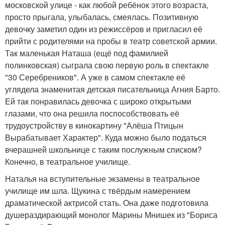
московской улице - как любой ребёнок этого возраста,
просто прыгала, улыбалась, смеялась. Позитивную
девочку заметил один из режиссёров и пригласил её
прийти с родителями на пробы в театр советской армии.
Так маленькая Наташа (ещё под фамилией
полинковская) сыграла свою первую роль в спектакле
"30 Серебреников". А уже в самом спектакле её
углядела знаменитая детская писательница Агния Барто.
Ей так понравилась девочка с широко открытыми
глазами, что она решила поспособствовать её
трудоустройству в кинокартину "Алёша Птицын
Вырабатывает Характер". Куда можно было податься
вчерашней школьнице с таким послужным списком?
Конечно, в театральное училище.
Наталья на вступительные экзамены в театральное
училище им шла. Щукина с твёрдым намерением
драматической актрисой стать. Она даже подготовила
душераздирающий монолог Марины Мнишек из "Бориса