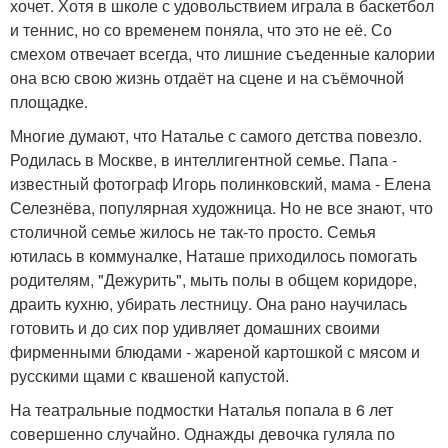
хочет. Хотя в школе с удовольствием играла в баскетбол
и теннис, но со временем поняла, что это не её. Со
смехом отвечает всегда, что лишние съеденные калории
она всю свою жизнь отдаёт на сцене и на съёмочной
площадке.
Многие думают, что Наталье с самого детства повезло.
Родилась в Москве, в интеллигентной семье. Папа -
известный фотограф Игорь полинковский, мама - Елена
Селезнёва, популярная художница. Но не все знают, что
столичной семье жилось не так-то просто. Семья
ютилась в коммуналке, Наташе приходилось помогать
родителям, "Дежурить", мыть полы в общем коридоре,
драить кухню, убирать лестницу. Она рано научилась
готовить и до сих пор удивляет домашних своими
фирменными блюдами - жареной картошкой с мясом и
русскими щами с квашеной капустой.
На театральные подмостки Наталья попала в 6 лет
совершенно случайно. Однажды девочка гуляла по