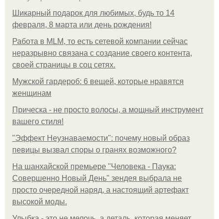
Шикарный подарок для любимых, будь то 14
февраля, 8 марта или день рождения!
Работа в MLM, то есть сетевой компании сейчас
неразрывно связана с создание своего контента,
своей страницы в соц сетях.
Мужской гардероб: 6 вещей, которые нравятся
женщинам
Прическа - не просто волосы, а мощный инструмент
вашего стиля!
"Эффект Неузнаваемости": почему новый образ
певицы вызвал споры о гранях возможного?
На шанхайской премьере "Человека - Паука:
Совершенно Новый День" зендея выбрала не
просто очередной наряд, а настоящий артефакт
высокой моды.
Улыбка - это не мелочь, а деталь, которая меняет