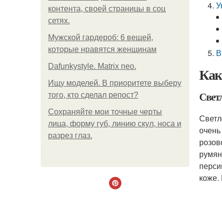
У
контента, своей страницы в соц
сетях.
Мужской гардероб: 6 вещей,
которые нравятся женщинам
В
Dafunkystyle. Matrix neo.
Как
Ищу моделей. В приоритете выберу
Свет
того, кто сделал репост?
Сохраняйте мои точные черты
Светл
лица, форму губ, линию скул, носа и
очень
разрез глаз.
розов
румян
перси
коже.