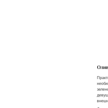
Олив
Практ
необх
зелен
девуш
внешн