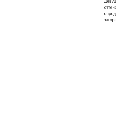
Девуш
оттен
опред
загор