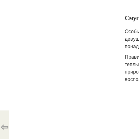
Смуг
Особы
девуш
понад
Прави
теплы
приро
воспо
⇦