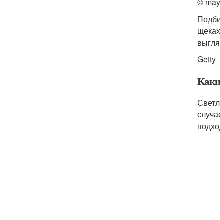
© may
Подби
щеках
выгля
Getty
Каки
Светл
случа
подхо