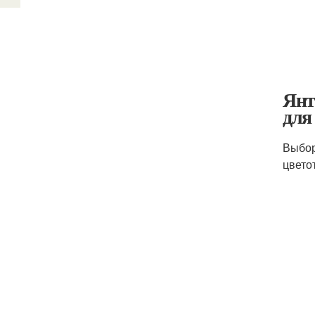
Янт
для
Выбор
цвето