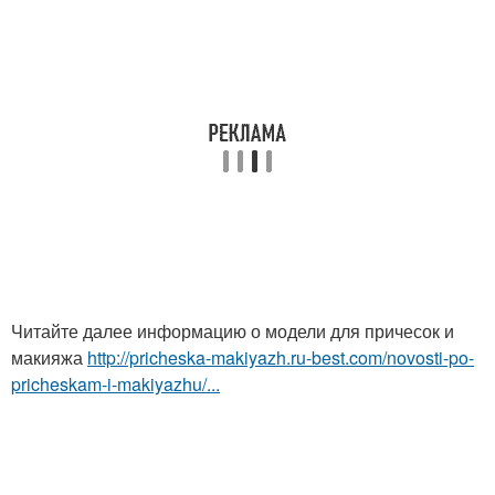
Читайте далее информацию о модели для причесок и
макияжа
http://pricheska-makiyazh.ru-best.com/novosti-po-
pricheskam-i-makiyazhu/...