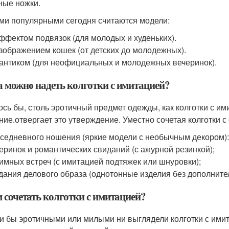
ные ножки.
и популярными сегодня считаются модели:
ффектом подвязок (для молодых и худеньких).
зображением кошек (от детских до молодежных).
антиком (для неофициальных и молодежных вечеринок).
а можно надеть колготки с имитацией?
ось бы, столь эротичный предмет одежды, как колготки с и
ние.отвергает это утверждение. Уместно сочетая колготки 
седневного ношения (яркие модели с необычным декором)
еринок и романтических свиданий (с ажурной резинкой);
имных встреч (с имитацией подтяжек или шнуровки);
дания делового образа (однотонные изделия без дополнит
м сочетать колготки с имитацией?
и бы эротичными или милыми ни выглядели колготки с имит