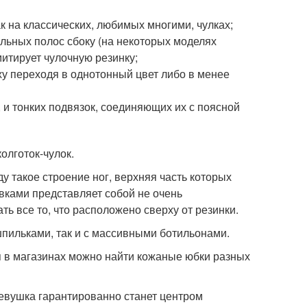
к на классических, любимых многими, чулках;
льных полос сбоку (на некоторых моделях
митирует чулочную резинку;
ху переходя в однотонный цвет либо в менее
 и тонких подвязок, соединяющих их с поясной
олготок-чулок.
иду такое строение ног, верхняя часть которых
вками представляет собой не очень
ь все то, что расположено сверху от резинки.
 шпильками, так и с массивными ботильонами.
ня в магазинах можно найти кожаные юбки разных
девушка гарантированно станет центром