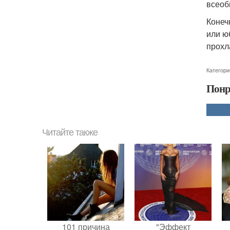
всеоб
Конечн
или ю
прохл
Категори
Понр
Читайте также
101 причина
"Эффект