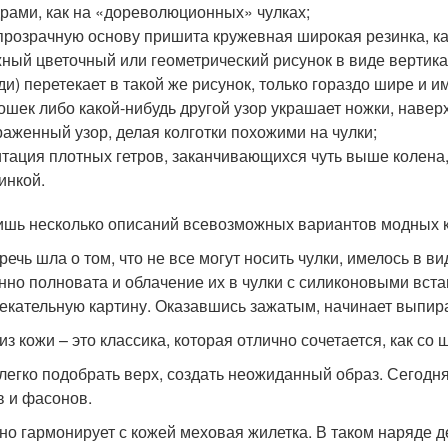
рами, как на «дореволюционных» чулках;
прозрачную основу пришита кружевная широкая резинка, ка
ный цветочный или геометрический рисунок в виде вертика
ди) перетекает в такой же рисунок, только гораздо шире и и
ошек либо какой-нибудь другой узор украшает ножки, навер
аженный узор, делая колготки похожими на чулки;
тация плотных гетров, заканчивающихся чуть выше колена,
инкой.
ишь несколько описаний всевозможных вариантов модных к
речь шла о том, что не все могут носить чулки, имелось в в
нно полновата и облачение их в чулки с силиконовыми вста
екательную картину. Оказавшись зажатым, начинает выпират
из кожи – это классика, которая отлично сочетается, как со
 легко подобрать верх, создать неожиданный образ. Сегод
в и фасонов.
но гармонирует с кожей меховая жилетка. В таком наряде 