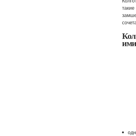
Колго
такие
замше
сочет
Кол
ими
одн