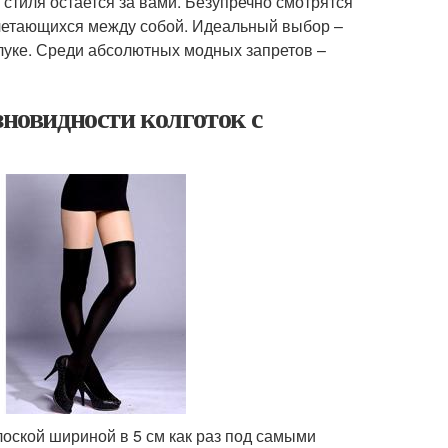
стиля остается за вами. Безупречно смотрятся
сочетающихся между собой. Идеальный выбор –
уке. Среди абсолютных модных запретов –
зновидности колготок с
лоской шириной в 5 см как раз под самыми