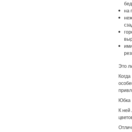
бед
на 
неж
сза
гор
выр
ими
рез
Это л
Когда 
особе
привл
Юбка 
К ней
цвето
Отлич