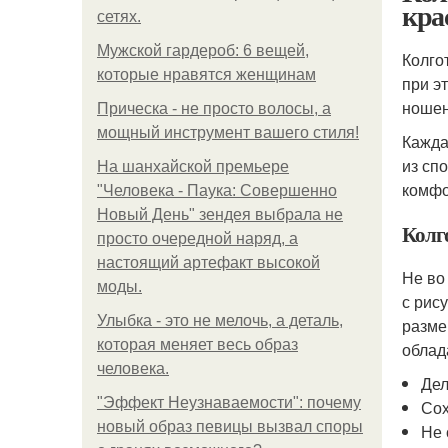
кра
сетях.
Мужской гардероб: 6 вещей,
Колго
которые нравятся женщинам
при э
ношен
Прическа - не просто волосы, а
мощный инструмент вашего стиля!
Кажда
из сп
На шанхайской премьере
комфо
"Человека - Паука: Совершенно
Новый День" зендея выбрала не
Колго
просто очередной наряд, а
настоящий артефакт высокой
Не во
моды.
с рис
Улыбка - это не мелочь, а деталь,
разме
которая меняет весь образ
облад
человека.
Дел
"Эффект Неузнаваемости": почему
Сох
новый образ певицы вызвал споры
Не 