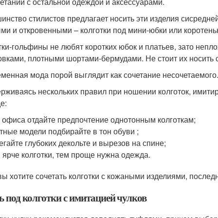
четании с остальной одеждой и аксессуарами.
инство стилистов предлагает носить эти изделия сисредне
ми и откровенными – колготки под мини-юбки или коротень
тки-гольфины не любят коротких юбок и платьев, зато непл
овками, плотными шортами-бермудами. Не стоит их носить 
менная мода порой выглядит как сочетание несочетаемого.
рживаясь нескольких правил при ношении колготок, имитир
е:
 офиса отдайте предпочтение однотонным колготкам;
тные модели подбирайте в тон обуви ;
егайте глубоких декольте и вырезов на спине;
 ярче колготки, тем проще нужна одежда.
вы хотите сочетать колготки с кожаными изделиями, послед
ь под колготки с имитацией чулков