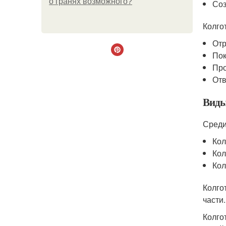
о гранях возможного?
Соз
Колго
Отр
Пок
Про
Отв
Виды
Среди
Кол
Кол
Кол
Колго
части
Колго