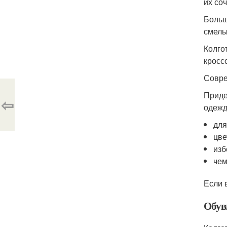
их со
Больш
смелы
Колго
кросс
Совре
Приде
⇦
одежд
для
цве
изб
чем
Если 
Обув