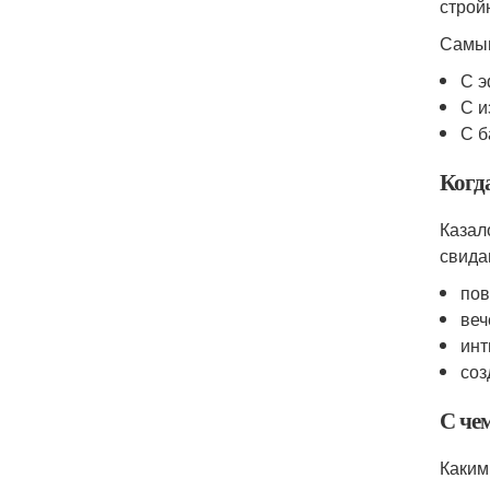
строй
Самым
С э
С и
С б
Когд
Казал
свида
пов
веч
инт
соз
С че
Каким