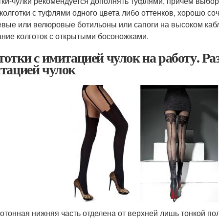
тки-чулки рекомендуется дополнять туфлями, причем выбор 
 колготки с туфлями одного цвета либо оттенков, хорошо 
вые или велюровые ботильоны или сапоги на высоком кабл
ание колготок с открытыми босоножками.
готки с имитацией чулок на работу. Ра
тацией чулок
отонная нижняя часть отделена от верхней лишь тонкой по