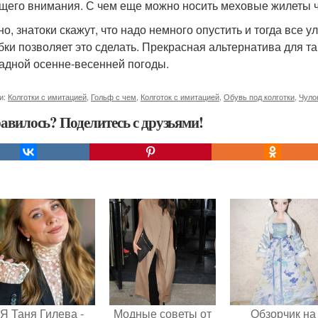
щего внимания. С чем еще можно носить меховые жилеты чи
о, знатоки скажут, что надо немного опустить и тогда все у
бки позволяет это сделать. Прекрасная альтернатива для так
адной осенне-весенней погоды.
и:
Колготки с имитацией
,
Гольф с чем
,
Колготок с имитацией
,
Обувь под колготки
,
Чуло
авилось? Поделитесь с друзьями!
Я Таня Гилева -
Модные советы от
Обзорчик на