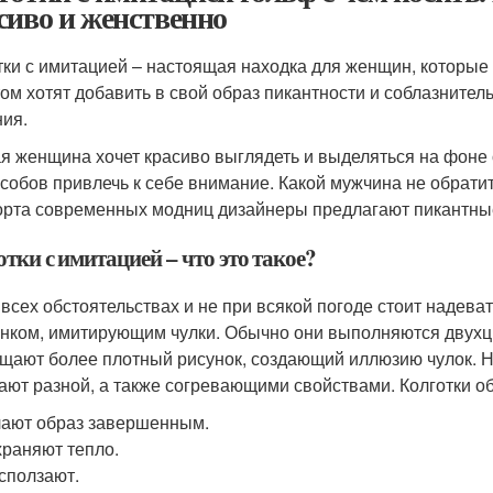
сиво и женственно
тки с имитацией – настоящая находка для женщин, которые 
том хотят добавить в свой образ пикантности и соблазните
ия.
я женщина хочет красиво выглядеть и выделяться на фоне 
особов привлечь к себе внимание. Какой мужчина не обратит
рта современных модниц дизайнеры предлагают пикантные
тки с имитацией – что это такое?
 всех обстоятельствах и не при всякой погоде стоит надеват
унком, имитирующим чулки. Обычно они выполняются двухц
щают более плотный рисунок, создающий иллюзию чулок. Н
ают разной, а также согревающими свойствами. Колготки 
ают образ завершенным.
раняют тепло.
сползают.