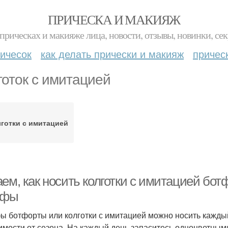
ПРИЧЕСКА И МАКИЯЖ
прическах и макияже лица, новости, отзывы, новинки, сек
ичесок
как делать прически и макияж
причес
готок с имитацией
готки с имитацией
ем, как носить колготки с имитацией бот
ьфы
ы ботфорты или колготки с имитацией можно носить каждый 
имости от сезона. На каждый день запаситесь одноцветн