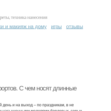
реты, техника нанесения
ки и макияж на дому
игры
отзывы
фортов. С чем носят длинные
день и на выход – по праздникам, в не
ыми насыщенными моделями бордовых, серых,