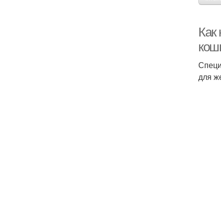
Как 
кош
Специ
для ж