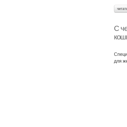
читат
С че
кош
Специ
для ж