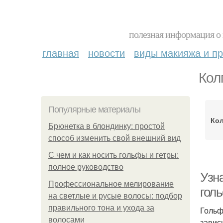
полезная информация о 
главная
новости
виды макияжа и пр
Кол
Популярные материалы
Кол
Брюнетка в блондинку: простой
способ изменить свой внешний вид
С чем и как носить гольфы и гетры:
полное руководство
Узна
Профессиональное мелирование
гол
на светлые и русые волосы: подбор
правильного тона и ухода за
Гольф
волосами
завис