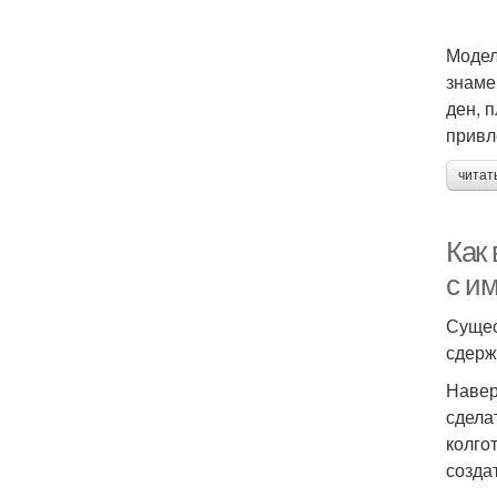
Модел
знаме
ден, 
привл
читат
Как 
с и
Сущес
сдерж
Навер
сдела
колго
созда