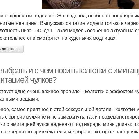
и с эффектом подвязок. Эти изделия, особенно популярным
нитые женщины. Выпускаются такие модели только в черном 
плотность низа – 40 ден. Такая модель особенно актуальна 
екательнее они смотрятся на худеньких модницах.
ь дальше →
выбрать и с чем носить колготки с имитац
митацией чулков?
твует одно очень важное правило – колготки с эффектом чу
анными вещами.
ное, самое приятное в этой сексуальной детали - колготки
ть сюрприз мужчине и не замерзнуть, так и продемонстриров
тки с имитацией чулок надевают под наряды мини длины: шо
ть невероятно привлекательные образы, которые наверняка