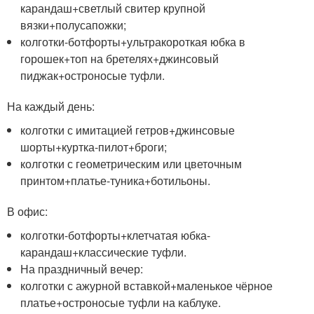
карандаш+светлый свитер крупной
вязки+полусапожки;
колготки-ботфорты+ультракороткая юбка в
горошек+топ на бретелях+джинсовый
пиджак+остроносые туфли.
На каждый день:
колготки с имитацией гетров+джинсовые
шорты+куртка-пилот+броги;
колготки с геометрическим или цветочным
принтом+платье-туника+ботильоны.
В офис:
колготки-ботфорты+клетчатая юбка-
карандаш+классические туфли.
На праздничный вечер:
колготки с ажурной вставкой+маленькое чёрное
платье+остроносые туфли на каблуке.