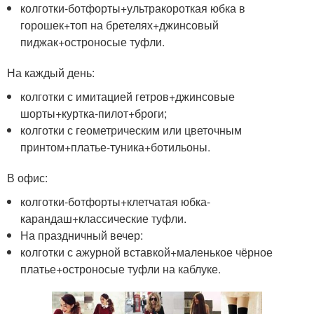
колготки-ботфорты+ультракороткая юбка в
горошек+топ на бретелях+джинсовый
пиджак+остроносые туфли.
На каждый день:
колготки с имитацией гетров+джинсовые
шорты+куртка-пилот+броги;
колготки с геометрическим или цветочным
принтом+платье-туника+ботильоны.
В офис:
колготки-ботфорты+клетчатая юбка-
карандаш+классические туфли.
На праздничный вечер:
колготки с ажурной вставкой+маленькое чёрное
платье+остроносые туфли на каблуке.