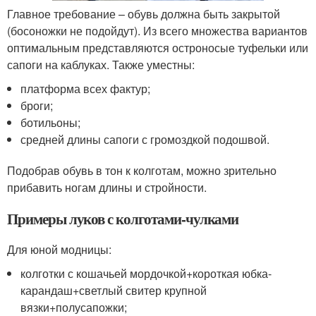
Главное требование – обувь должна быть закрытой
(босоножки не подойдут). Из всего множества вариантов
оптимальным представляются остроносые туфельки или
сапоги на каблуках. Также уместны:
платформа всех фактур;
броги;
ботильоны;
средней длины сапоги с громоздкой подошвой.
Подобрав обувь в тон к колготам, можно зрительно
прибавить ногам длины и стройности.
Примеры луков с колготами-чулками
Для юной модницы:
колготки с кошачьей мордочкой+короткая юбка-
карандаш+светлый свитер крупной
вязки+полусапожки;