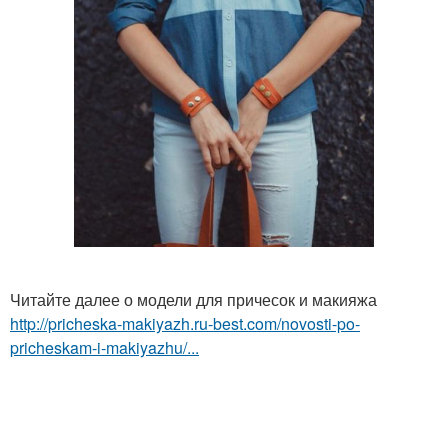
Читайте далее о модели для причесок и макияжа
http://pricheska-makiyazh.ru-best.com/novosti-po-
pricheskam-i-makiyazhu/...