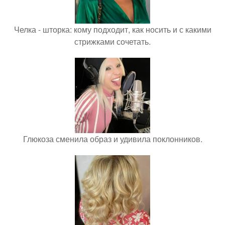
Челка - шторка: кому подходит, как носить и с какими
стрижками сочетать.
Глюкоза сменила образ и удивила поклонников.