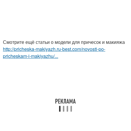
Смотрите ещё статьи о модели для причесок и макияжа
http://pricheska-makiyazh.ru-best.com/novosti-po-
pricheskam-i-makiyazhu/...