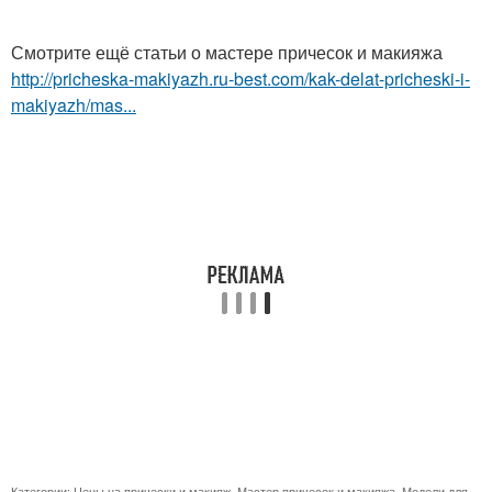
Смотрите ещё статьи о мастере причесок и макияжа
http://pricheska-makiyazh.ru-best.com/kak-delat-pricheski-i-
makiyazh/mas...
Категории:
Цены на прически и макияж
,
Мастер причесок и макияжа
,
Модели для