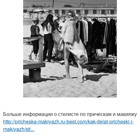
Больше информации о стилисте по прическам и макияжу
http://pricheska-makiyazh.ru-best.com/kak-delat-pricheski-i-
makiyazh/sti...