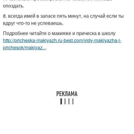
опоздать.
8. всегда имей в запасе пять минут, на случай если ты
вдруг что-то не успеваешь.
Подробнее читайте о макияже и прическа в школу
http://pricheska-makiyazh.ru-best.com/vidy-makiyazha-i-
prichesok/makiyaz...