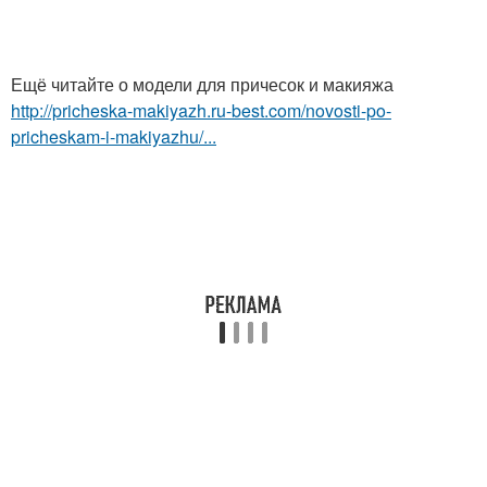
Ещё читайте о модели для причесок и макияжа
http://pricheska-makiyazh.ru-best.com/novosti-po-
pricheskam-i-makiyazhu/...