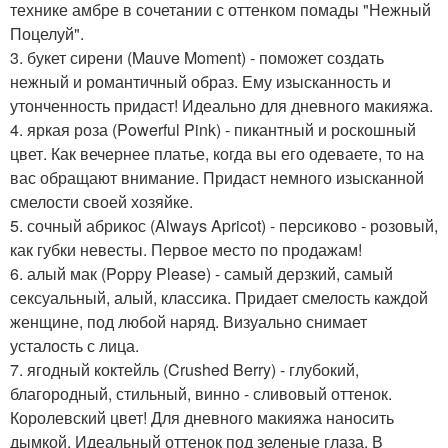
технике амбре в сочетании с оттенком помады "Нежный
Поцелуй".
3. букет сирени (Mauve Moment) - поможет создать
нежный и романтичный образ. Ему изысканность и
утонченность придаст! Идеально для дневного макияжа.
4. яркая роза (Powerful Pink) - пикантный и роскошный
цвет. Как вечернее платье, когда вы его одеваете, то на
вас обращают внимание. Придаст немного изысканной
смелости своей хозяйке.
5. сочный абрикос (Always Apricot) - персиково - розовый,
как губки невесты. Первое место по продажам!
6. алый мак (Poppy Please) - самый дерзкий, самый
сексуальный, алый, классика. Придает смелость каждой
женщине, под любой наряд. Визуально снимает
усталость с лица.
7. ягодный коктейль (Crushed Berry) - глубокий,
благородный, стильный, винно - сливовый оттенок.
Королевский цвет! Для дневного макияжа наносить
дымкой. Идеальный оттенок под зеленые глаза. В