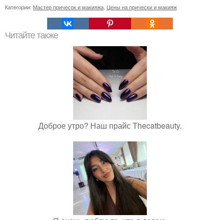
Категории:
Мастер причесок и макияжа
,
Цены на прически и макияж
Читайте также
Доброе утро? Наш прайс Thecatbeauty.