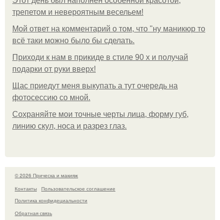
Этот день был наполнен особенной красотой,
трепетом и невероятным весельем!
Мой ответ на комментарий о том, что "ну маникюр то
всё таки можно было бы сделать.
Приходи к нам в прикиде в стиле 90 х и получай
подарки от руки вверх!
Щас приедут меня выкупать а тут очередь на
фотосессию со мной.
Сохраняйте мои точные черты лица, форму губ,
линию скул, носа и разрез глаз.
© 2026 Прическа и макияж
Контакты
Пользовательское соглашение
Политика конфидециальности
Обратная связь