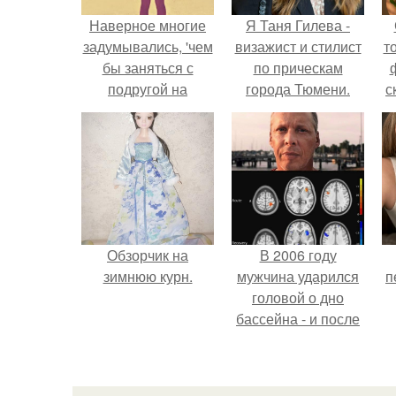
Наверное многие
Я Таня Гилева -
задумывались, 'чем
визажист и стилист
т
бы заняться с
по прическам
подругой на
города Тюмени.
с
ночёвке?
Обзорчик на
В 2006 году
зимнюю курн.
мужчина ударился
п
головой о дно
бассейна - и после
этого его жизнь
изменилась самым
странным образом.