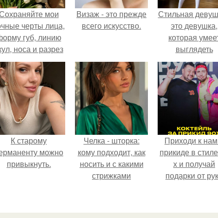
Сохраняйте мои
Визаж - это прежде
Стильная девуш
очные черты лица,
всего искусство.
это девушка,
форму губ, линию
которая умее
кул, носа и разрез
выглядеть
глаз.
привлекательн
элегантно в лю
ситуации.
К старому
Челка - шторка:
Приходи к нам
ерманенту можно
кому подходит, как
прикиде в стиле
привыкнуть.
носить и с какими
х и получай
стрижками
подарки от ру
сочетать.
вверх!