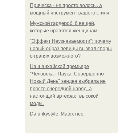
Прическа - не просто волосы, а
мощный инструмент вашего стиля!
Мужской гардероб: 6 вещей,
которые нравятся женщинам
"Эффект Неузнаваемости": почему
новый образ певицы вызвал споры
о гранях возможного?
На шанхайской премьере
"Человека - Паука: Совершенно
Новый День" зендея выбрала не
просто очередной наряд, а
настоящий артефакт высокой
моды.
Dafunkystyle. Matrix neo.