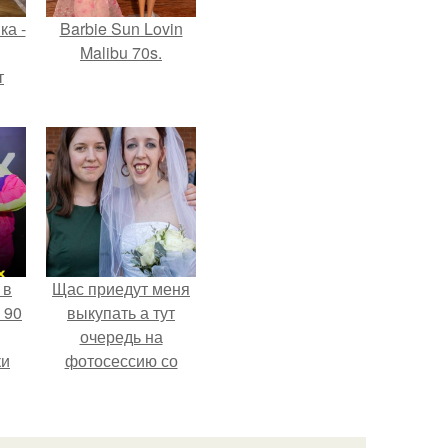
ка -
Barbie Sun Lovin
Malibu 70s.
т
о и
бои
 в
Щас приедут меня
 90
выкупать а тут
очередь на
ки
фотосессию со
мной.