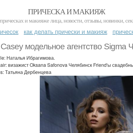
ПРИЧЕСКА И МАКИЯЖ
прическах и макияже лица, новости, отзывы, новинки, сек
ичесок
как делать прически и макияж
причес
 Casey модельное агентство Sigma Ч
yle: Наталья Ибрагимова.
air: визажист Oksana Safonova Челябинск Friend'ы свадебн
es: Татьяна Дербенцева