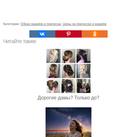
Категории:
Образ макияж и прическа
,
Цены на прически и макияж
Читайте также
Дорогие дамы? Только до?