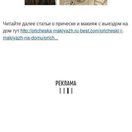
Читайте далее статьи о прическе и макияж с выездом на
дом тут
http://pricheska-makiyazh.ru-best.com/pricheski-i-
makiyazh-na-domu/prich...