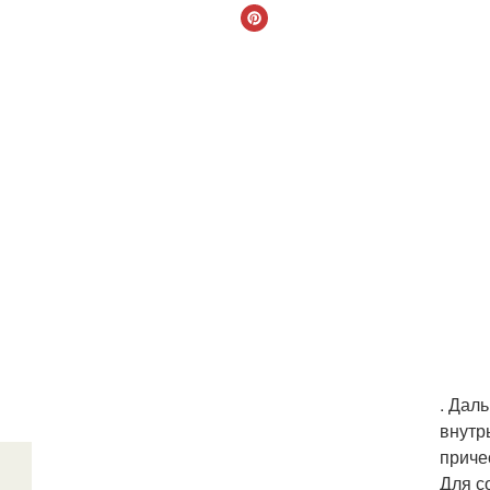
. Дал
внутр
приче
Для с