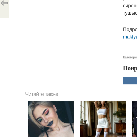
⇦
сирен
тушью
Подро
makiya
Категори
Понр
Читайте также