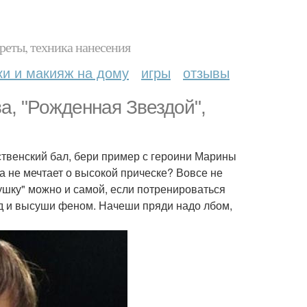
реты, техника нанесения
ки и макияж на дому
игры
отзывы
, "Рожденная Звездой",
ственский бал, бери пример с героини Марины
а не мечтает о высокой прическе? Вовсе не
кушку" можно и самой, если потренироваться
ед и высуши феном. Начеши пряди надо лбом,