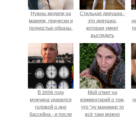
Нужны модели на
Стильная девушка -
макияж, прически и
это девушка,
н
полностью образы.
которая умеет
п
выглядеть
привлекательно и
элегантно в любои
ситуации.
В 2006 году
Мой ответ на
мужчина ударился
комментарий о том,
п
головой о дно
что "ну маникюр то
бассейна - и после
всё таки можно
этого его жизнь
было бы сделать.
изменилась самым
странным образом.