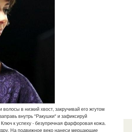
 волосы в низкий хвост, закручивай его жгутом
 заправь внутрь "Ракушки" и зафиксируй
 Ключ к успеху - безупречная фарфоровая кожа.
удру. На подвижное веко нанеси мерцающие