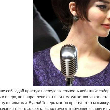
ьше соблюдай простую последовательность действий: собери
ь и вверх, по направлению от шеи к макушке, кончик хвоста
ску шпильками. Вуаля! Теперь можно приступать к макияжу.
оздания такого эффекта использую матирующие основу и п