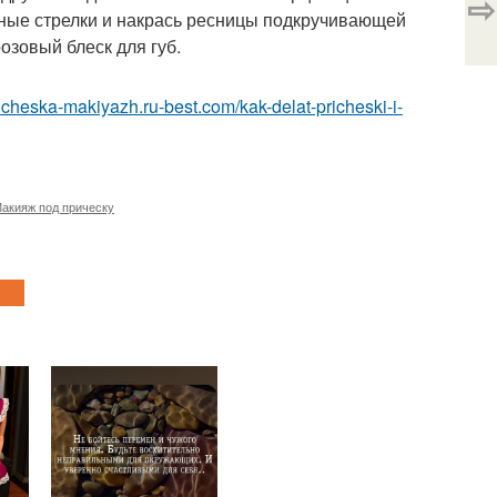
⇨
ные стрелки и накрась ресницы подкручивающей
озовый блеск для губ.
pricheska-makiyazh.ru-best.com/kak-delat-pricheski-i-
акияж под прическу