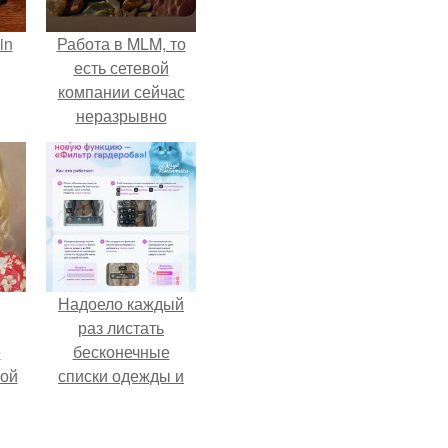
in
Работа в MLM, то
есть сетевой
компании сейчас
неразрывно
связана с создание
своего контента,
своей страницы в
соц сетях.
Надоело каждый
раз листать
ё
бесконечные
ой
списки одежды и
заново собирать
любимый лук по
кусочкам?