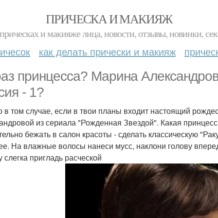
ПРИЧЕСКА И МАКИЯЖ
прическах и макияже лица, новости, отзывы, новинки, сек
ичесок
как делать прически и макияж
причес
аз принцесса? Марина Александрова
сия - 1?
о в том случае, если в твои планы входит настоящий рожде
андровой из сериала "Рожденная Звездой". Какая принцесс
тельно бежать в салон красоты - сделать классическую "Ра
ее. На влажные волосы нанеси мусс, наклони голову впер
у слегка пригладь расческой