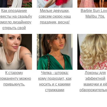
Как опоздание
Милые девушки,
Barbie Sun Lov
евесты на свадьбу
совсем скоро наш
Malibu 70s.
омогло дизайнеру
праздник, весна!
открыть свой
бренд.
К старому
Челка - шторка:
Локоны для
ерманенту можно
кому подходит, как
эффектной
привыкнуть.
носить и с какими
мамочки и е
стрижками
обворожительн
сочетать.
дочурки.