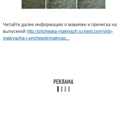
Читайте далее информацию о макияже и прическа на
выпускной
http://pricheska-makiyazh.ru-best.com/vidy-
makiyazha-i-prichesok/makiyaz...