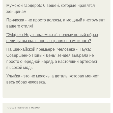
Мужской гардероб: 6 вещей, которые нравятся
женщинам
Прическа - не просто волосы, а мощный инструмент
вашего стиля!
"Эффект Неузнаваемости": почему новый образ
певицы вызвал споры о гранях возможного?
На шанхайской премьере "Человека - Паука:
Совершенно Новый День" зендея выбрала не
просто очередной наряд, а настоящий артефакт
высокой моды.
Улыбка - это не мелочь, а деталь, которая меняет
весь образ человека.
© 2026 Прическа и макияж