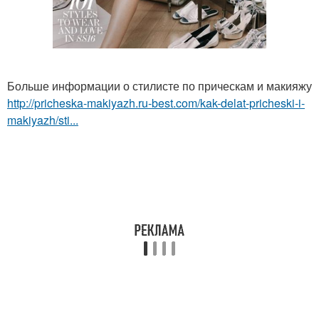
Больше информации о стилисте по прическам и макияжу
http://pricheska-makiyazh.ru-best.com/kak-delat-pricheski-i-
makiyazh/sti...