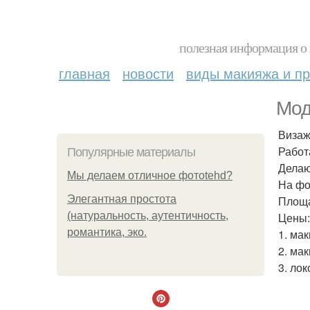
полезная информация о 
главная
новости
виды макияжа и пр
Мод
Визаж
Работ
Популярные материалы
Делаю
Мы делаем отличное фотоtehd?
На фо
Элегантная простота
Площа
(натуральность, аутентичность,
Цены:
романтика, эко.
1. ма
2. ма
3. лок