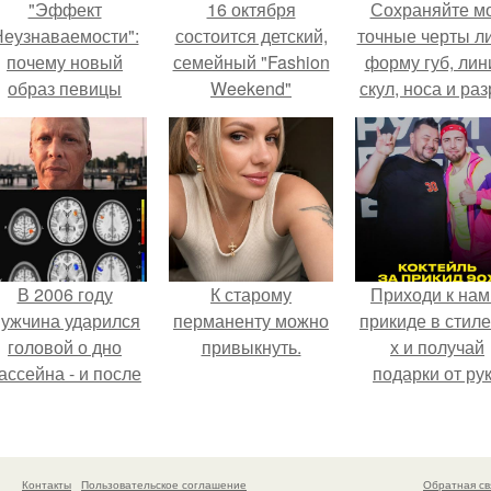
"Эффект
16 октября
Сохраняйте м
еузнаваемости":
состоится детский,
точные черты ли
почему новый
семейный "Fashion
форму губ, ли
образ певицы
Weekend"
скул, носа и раз
вызвал споры о
фотопроект для
глаз.
гранях
журнала " город".
возможного?
В 2006 году
К старому
Приходи к нам
ужчина ударился
перманенту можно
прикиде в стиле
головой о дно
привыкнуть.
х и получай
ассейна - и после
подарки от ру
этого его жизнь
вверх!
зменилась самым
транным образом.
Контакты
Пользовательское соглашение
Обратная св