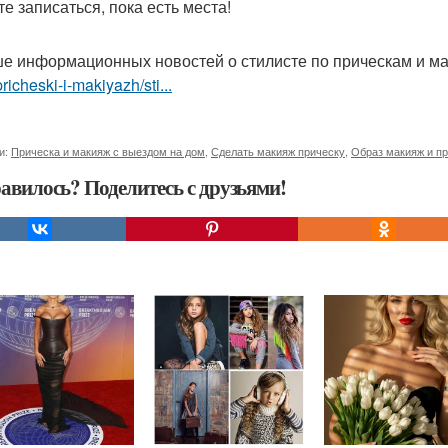
те записаться, пока есть места!
е информационных новостей о стилисте по прическам и м
pricheski-i-makiyazh/sti...
и:
Прическа и макияж с выездом на дом
,
Сделать макияж прическу
,
Образ макияж и п
авилось? Поделитесь с друзьями!