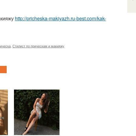
акияжу
http://pricheska-makiyazh.ru-best.com/kak-
рическа
,
Стилист по прическам и макияжу