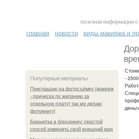
полезная информация о 
главная
новости
виды макияжа и пр
Дор
вре
Стоим
- 250
Популярные материалы
Работа
Приглашаю на фотосъёмку (макияж
Специ
- прическа по желанию за
профе
отдельную плату) так же делаю
деньг
фотокнигу!
Брюнетка в блондинку: простой
способ изменить свой внешний вид