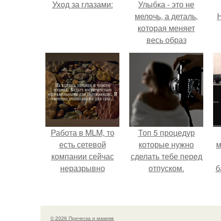
Уход за глазами:
Улыбка - это не
мелочь, а деталь,
Н
которая меняет
весь образ
человека.
Работа в MLM, то
Топ 5 процедур
есть сетевой
которые нужно
м
компании сейчас
сделать тебе перед
неразрывно
отпуском.
б
связана с создание
своего контента,
и
своей страницы в
с
соц сетях.
© 2026 Прическа и макияж