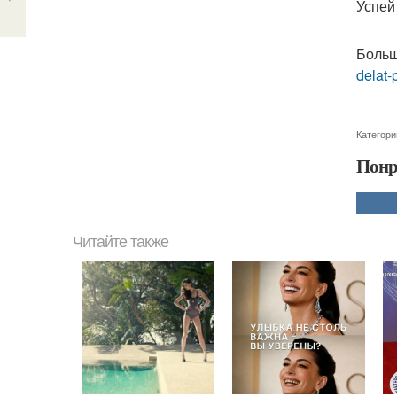
Успей
Больш
delat-
Категори
Понр
Читайте также