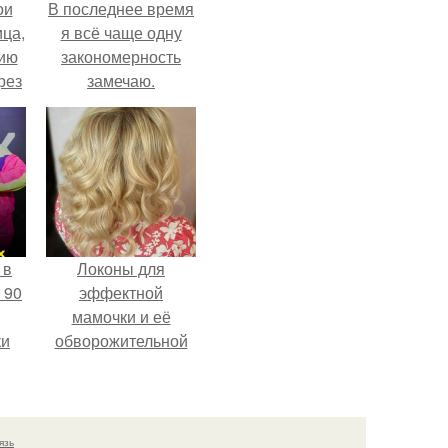
ои
В последнее время
ца,
я всё чаще одну
нию
закономерность
рез
замечаю.
 в
Локоны для
 90
эффектной
мамочки и её
ки
обворожительной
дочурки.
язь