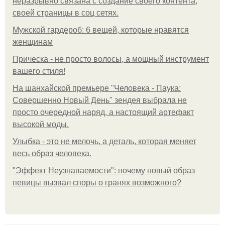
неразрывно связана с создание своего контента,
своей страницы в соц сетях.
Мужской гардероб: 6 вещей, которые нравятся
женщинам
Прическа - не просто волосы, а мощный инструмент
вашего стиля!
На шанхайской премьере "Человека - Паука:
Совершенно Новый День" зендея выбрала не
просто очередной наряд, а настоящий артефакт
высокой моды.
Улыбка - это не мелочь, а деталь, которая меняет
весь образ человека.
"Эффект Неузнаваемости": почему новый образ
певицы вызвал споры о гранях возможного?