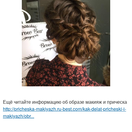
Ещё читайте информацию об образе макияж и прическа
http://pricheska-makiyazh.ru-best.com/kak-delat-pricheski-i-
makiyazh/obr...