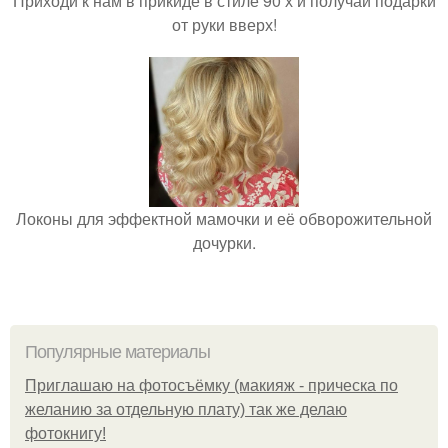
Приходи к нам в прикиде в стиле 90 х и получай подарки
от руки вверх!
Локоны для эффектной мамочки и её обворожительной
дочурки.
Популярные материалы
Приглашаю на фотосъёмку (макияж - прическа по
желанию за отдельную плату) так же делаю
фотокнигу!