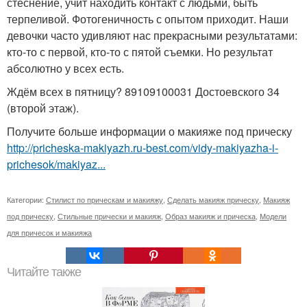
стеснение, учит находить контакт с людьми, быть
терпеливой. Фотогеничность с опытом приходит. Наши
девочки часто удивляют нас прекрасными результатами:
кто-то с первой, кто-то с пятой съемки. Но результат
абсолютно у всех есть.
Ждём всех в пятницу? 89109100031 Достоевского 34
(второй этаж).
Получите больше информации о макияже под прическу
http://pricheska-makiyazh.ru-best.com/vidy-makiyazha-i-
prichesok/makiyaz...
Категории:
Стилист по прическам и макияжу
,
Сделать макияж прическу
,
Макияж
под прическу
,
Стильные прически и макияж
,
Образ макияж и прическа
,
Модели
для причесок и макияжа
Читайте также