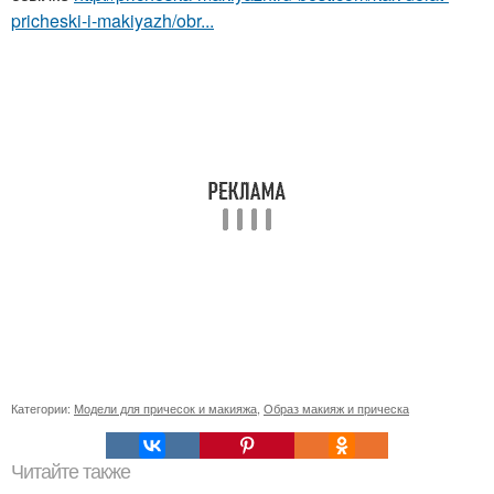
pricheski-i-makiyazh/obr...
Категории:
Модели для причесок и макияжа
,
Образ макияж и прическа
Читайте также