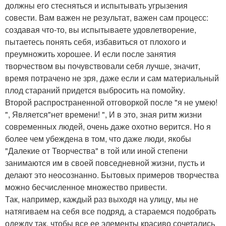
должны его стесняться и испытывать угрызения
совести. Вам важен не результат, важен сам процесс:
создавая что-то, вы испытываете удовлетворение,
пытаетесь понять себя, избавиться от плохого и
преумножить хорошее. И если после занятия
творчеством вы почувствовали себя лучше, значит,
время потрачено не зря, даже если и сам материальный
плод стараний придется выбросить на помойку.
Второй распространенной отговоркой после "я не умею!
", Является"нет времени! ", И в это, зная ритм жизни
современных людей, очень даже охотно верится. Но я
более чем убеждена в том, что даже люди, якобы
"Далекие от Творчества" в той или иной степени
занимаются им в своей повседневной жизни, пусть и
делают это неосознанно. Бытовых примеров творчества
можно бесчисленное множество привести.
Так, например, каждый раз выходя на улицу, мы не
натягиваем на себя все подряд, а стараемся подобрать
одежду так, чтобы все ее элементы красиво сочетались