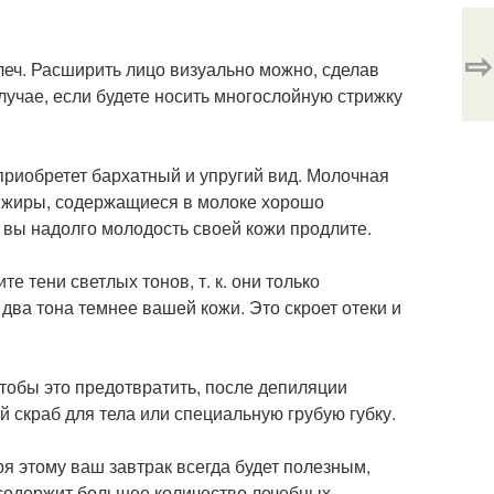
⇨
леч. Расширить лицо визуально можно, сделав
случае, если будете носить многослойную стрижку
приобретет бархатный и упругий вид. Молочная
и жиры, содержащиеся в молоке хорошо
 вы надолго молодость своей кожи продлите.
е тени светлых тонов, т. к. они только
 два тона темнее вашей кожи. Это скроет отеки и
тобы это предотвратить, после депиляции
й скраб для тела или специальную грубую губку.
ря этому ваш завтрак всегда будет полезным,
. содержит большее количество лечебных