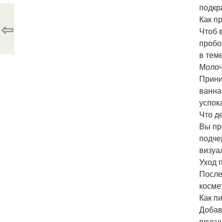
подкр
Как п
⇦
Чтоб 
пробо
в тем
Молоч
Прини
ванна
успок
Что д
Вы пр
подче
визуа
Уход 
После
косме
Как пи
Добав
вкусн