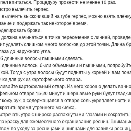
спел впитаться. Процедуру провести не менее 10 раз.
ыстро вылечить герпес.
 вылечить выскочивший на губе герпес, можно взять пленку
ание и подержать так некоторое время.
оделировать брови.
 должна начинаться в точке пересечения с линией, проведен
оит удалять слишком много волосков до этой точки. Длина 
лаза до наружного угла.
б длинные волосы пышными сделать.
 длинные волосы были объемными и пышными, попробуйте на
кой. Тогда с утра волосы будут подняты у корней и вам по
чки для рук из картофельного отвара.
ливайте картофельный отвар. Из него хорошо делать ванно
фельном отваре 15-20 минут и шершавые руки будут гладки
т кожу рук, а содержащаяся в отваре соль укрепляет ногти 
ократить время утреннего макияжа.
встречать утро с широко распахнутыми глазами и сократить
ую краску для ежемесячного окрашивания ресниц. Внимание!
твом по уходу за ресницами и щипцами для завивки ресниц