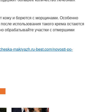
 кожу и борются с морщинами. Особенно
 после использования такого крема остаются
тно обрабатывайте участки с отмершими
richeska-makiyazh.ru-best.com/novosti-po-