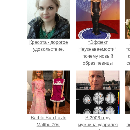
Красота - дорогое
"Эффект
удовольствие.
Неузнаваемости":
т
почему новый
образ певицы
с
вызвал споры о
гранях
возможного?
Barbie Sun Lovin
В 2006 году
Malibu 70s.
мужчина ударился
п