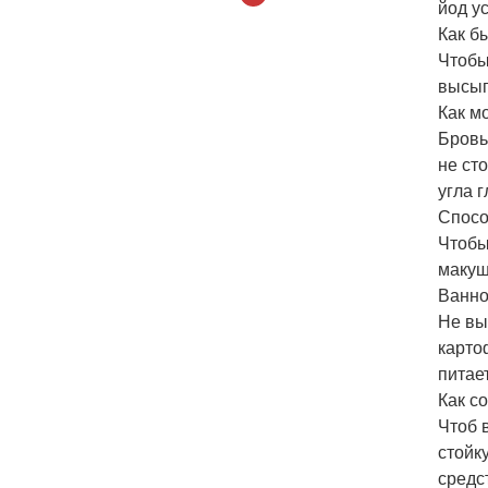
йод у
Как б
Чтобы
высып
Как м
Бровь
не ст
угла г
Спосо
Чтобы
макуш
Ванно
Не вы
карто
питае
Как с
Чтоб 
стойк
средс