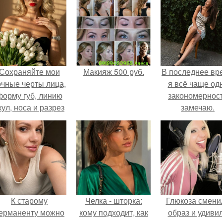
Сохраняйте мои
Макияж 500 руб.
В последнее вр
очные черты лица,
я всё чаще од
форму губ, линию
закономернос
кул, носа и разрез
замечаю.
глаз.
К старому
Челка - шторка:
Глюкоза смени
ерманенту можно
кому подходит, как
образ и удиви