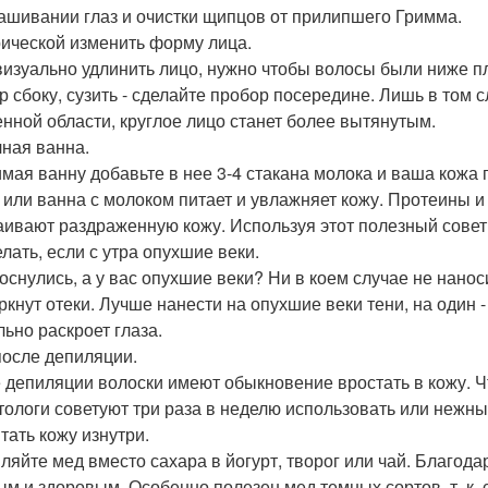
ашивании глаз и очистки щипцов от прилипшего Гримма.
рической изменить форму лица.
визуально удлинить лицо, нужно чтобы волосы были ниже п
р сбоку, сузить - сделайте пробор посередине. Лишь в том 
енной области, круглое лицо станет более вытянутым.
ная ванна.
мая ванну добавьте в нее 3-4 стакана молока и ваша кожа 
 или ванна с молоком питает и увлажняет кожу. Протеины 
аивают раздраженную кожу. Используя этот полезный совет
елать, если с утра опухшие веки.
оснулись, а у вас опухшие веки? Ни в коем случае не наносит
ркнут отеки. Лучше нанести на опухшие веки тени, на один -
льно раскроет глаза.
после депиляции.
 депиляции волоски имеют обыкновение вростать в кожу. Ч
тологи советуют три раза в неделю использовать или нежны
тать кожу изнутри.
ляйте мед вместо сахара в йогурт, творог или чай. Благода
ым и здоровым. Особенно полезен мед темных сортов, т. к