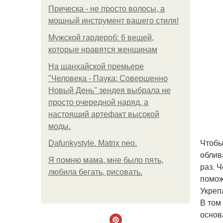
Прическа - не просто волосы, а
мощный инструмент вашего стиля!
Мужской гардероб: 6 вещей,
которые нравятся женщинам
На шанхайской премьере
"Человека - Паука: Совершенно
Новый День" зендея выбрала не
просто очередной наряд, а
настоящий артефакт высокой
моды.
Чтобы
Dafunkystyle. Matrix neo.
облив
Я помню мама, мне было пять,
раз. 
любила бегать, рисовать.
помож
Укреп
В том
основ