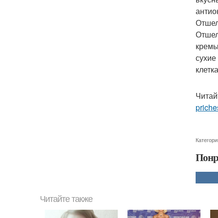
антио
Отшел
Отшел
кремы
сухие
клетк
Читай
priche
Категори
Понр
Читайте также