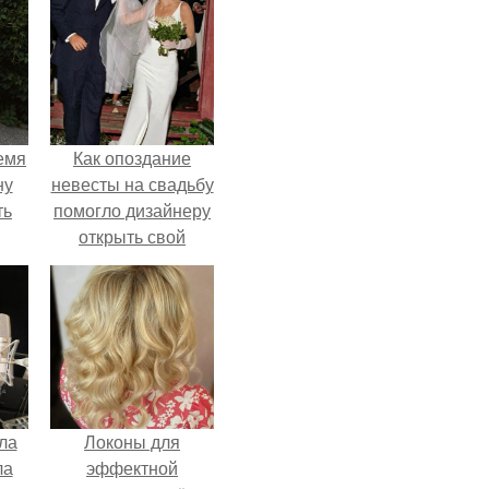
емя
Как опоздание
ну
невесты на свадьбу
ть
помогло дизайнеру
открыть свой
бренд.
ла
Локоны для
ла
эффектной