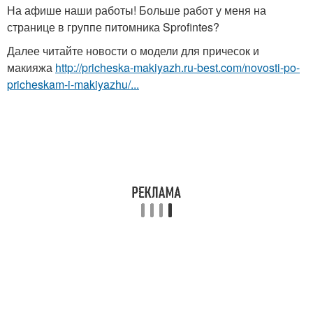
На афише наши работы! Больше работ у меня на
странице в группе питомника Sprofintes?
Далее читайте новости о модели для причесок и
макияжа
http://pricheska-makiyazh.ru-best.com/novosti-po-
pricheskam-i-makiyazhu/...